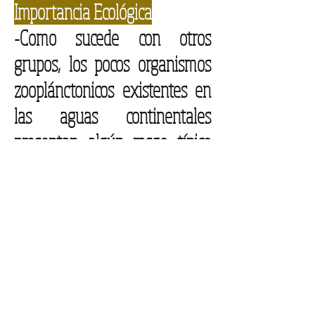
Importancia Ecológica
-Como sucede con otros
grupos, los pocos organismos
zooplánctonicos existentes en
las aguas continentales
presentan algún rasgo típico
de adaptación.
-El zooplancton constituye una
parte escencial en la
alimentación de peces y
macroinvertebrados acuáticos.
-Son excelentes consumidores